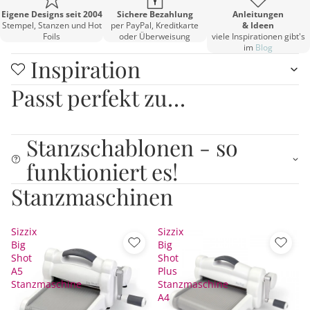
Eigene Designs seit 2004
Sichere Bezahlung
Anleitungen
Stempel, Stanzen und Hot
per PayPal, Kreditkarte
& Ideen
Foils
oder Überweisung
viele Inspirationen gibt's
im
Blog
Inspiration
Passt perfekt zu…
Stanzschablonen - so
funktioniert es!
Stanzmaschinen
Sizzix
Sizzix
Big
Big
Shot
Shot
A5
Plus
Stanzmaschine
Stanzmaschine
A4