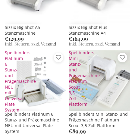
Sizzix Big Shot A5
Sizzix Big Shot Plus
Stanzmaschine
Stanzmaschine A4
€129,99
€164,99
Inkl. Steuern. zzgl.
Versand
Inkl. Steuern. zzgl.
Versand
Spellbinders
Spellbinders
Platinum
Mini
6
Stanz-
Stanz-
und
und
Prägemaschine
Prägemaschine
Platinum
NEU
Scout
mit
3,5
Universal
Zoll
Plate
Plattform
System
Spellbinders Platinum 6
Spellbinders Mini Stanz- und
Stanz- und Prägemaschine
Prägemaschine Platinum
NEU mit Universal Plate
Scout 3,5 Zoll Plattform
€89,99
System