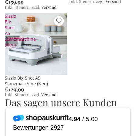
€159,99
Inkl. Steuern. zzgl.
Versand
Inkl. Steuern. zzgl.
Versand
Sizzix
Big
Shot
A5
Stanzmaschine
(Neu)
Ausverkauft
Sizzix Big Shot A5
Stanzmaschine (Neu)
€129,99
Inkl. Steuern. zzgl.
Versand
Das sagen unsere Kunden