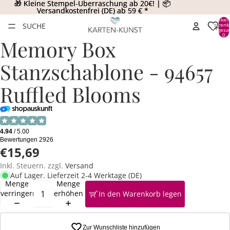
🎁 Kleine Stempel-Überraschung ab 20€! | 📦
🎁 Kleine Stempel-Überraschung ab 20€! | 📦
Versandkostenfrei (DE) ab 59 € *
Versandkostenfrei (DE) ab 59 € *
Artikel
SUCHE
Warenk
insgesa
0
Memory Box
Stanzschablone - 94657
Ruffled Blooms
€15,69
Inkl. Steuern. zzgl.
Versand
Auf Lager. Lieferzeit 2-4 Werktage (DE)
Menge
Menge
verringern
erhöhen
In den Warenkorb legen
Zur Wunschliste hinzufügen