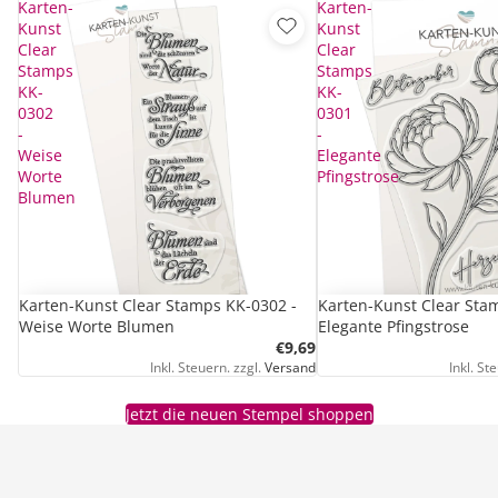
Karten-
Karten-
Kunst
Kunst
Clear
Clear
Stamps
Stamps
KK-
KK-
0302
0301
-
-
Weise
Elegante
Worte
Pfingstrose
Blumen
Karten-Kunst Clear Stamps KK-0302 -
Karten-Kunst Clear Sta
Weise Worte Blumen
Elegante Pfingstrose
€9,69
Inkl. Steuern. zzgl.
Versand
Inkl. St
Jetzt die neuen Stempel shoppen