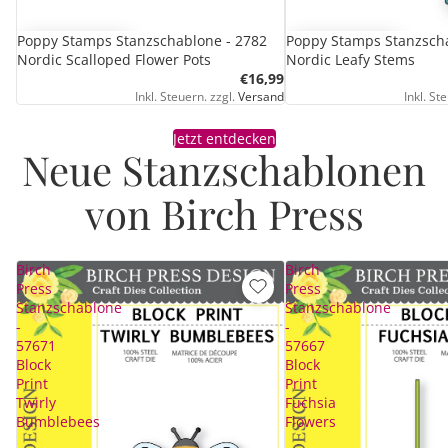
Poppy Stamps Stanzschablone - 2782
Poppy Stamps Stanzscha
Nordic Scalloped Flower Pots
Nordic Leafy Stems
€16,99
Inkl. Steuern. zzgl.
Versand
Inkl. St
Jetzt entdecken
Neue Stanzschablonen
von Birch Press
Birch
Birch
Press
Press
Stanzschablone
Stanzschablone
-
-
57671
57667
Block
Block
Print
Print
Twirly
Fuchsia
Bumblebees
Flowers