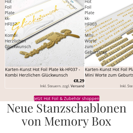
Hot
Hot
Foil
Foil
Plate
Plate
kk-
kk-
HF037
HF003
-
-
Kombi
Mini
Herzlichen
Worte
Glückwunsch
zum
Geburtstag
Karten-Kunst Hot Foil Plate kk-HF037 -
Karten-Kunst Hot Foil Pl
Kombi Herzlichen Glückwunsch
Mini Worte zum Geburt
€8,29
Inkl. Steuern. zzgl.
Versand
Inkl. St
Jetzt Hot Foil & Zubehör shoppen
Neue Stanzschablonen
von Memory Box