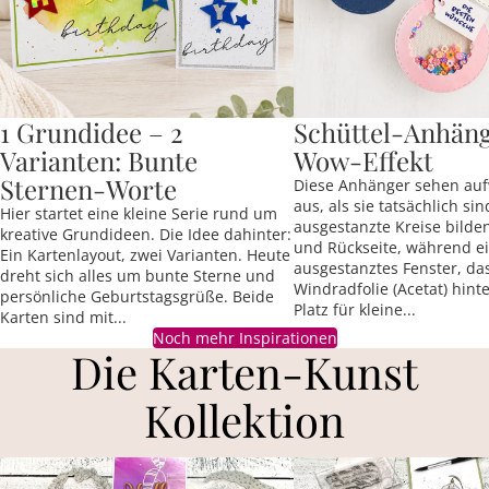
1 Grundidee – 2
Schüttel-Anhäng
Varianten: Bunte
Wow-Effekt
Sternen-Worte
Diese Anhänger sehen au
aus, als sie tatsächlich sin
Hier startet eine kleine Serie rund um
ausgestanzte Kreise bilden
kreative Grundideen. Die Idee dahinter:
und Rückseite, während e
Ein Kartenlayout, zwei Varianten. Heute
ausgestanztes Fenster, da
dreht sich alles um bunte Sterne und
Windradfolie (Acetat) hinter
persönliche Geburtstagsgrüße. Beide
Platz für kleine...
Karten sind mit...
Noch mehr Inspirationen
Die Karten-Kunst
Kollektion
Stanzschablonen von Karten-Kunst
Stempel von Karten-Kunst