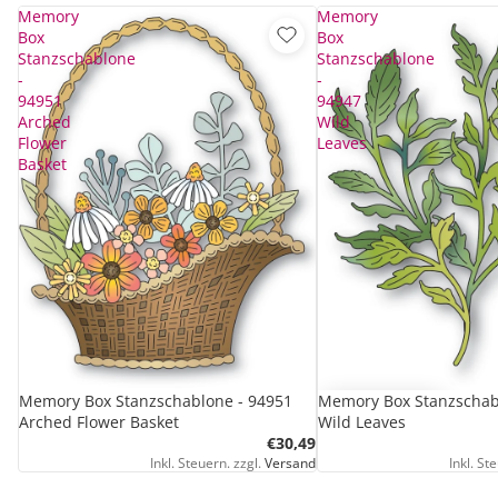
Memory
Memory
Box
Box
Stanzschablone
Stanzschablone
-
-
94951
94947
Arched
Wild
Flower
Leaves
Basket
Ausverkauft
Memory Box Stanzschablone - 94951
Memory Box Stanzschab
Arched Flower Basket
Wild Leaves
€30,49
Inkl. Steuern. zzgl.
Versand
Inkl. St