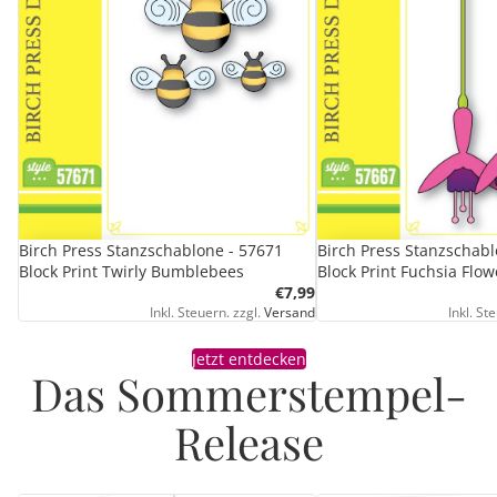
Birch Press Stanzschablone - 57671
Birch Press Stanzschabl
Block Print Twirly Bumblebees
Block Print Fuchsia Flow
€7,99
Inkl. Steuern. zzgl.
Versand
Inkl. St
Jetzt entdecken
Das Sommerstempel-
Release