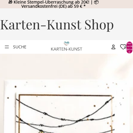
🎁 Kleine Stempel-Überraschung ab 20€! | 📦
🎁 Kleine Stempel-Überraschung ab 20€! | 📦
Versandkostenfrei (DE) ab 59 € *
Versandkostenfrei (DE) ab 59 € *
Karten-Kunst Shop
Artikel
SUCHE
Warenk
insgesa
0