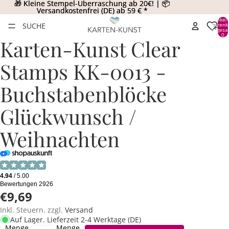
🎁 Kleine Stempel-Überraschung ab 20€! | 📦
🎁 Kleine Stempel-Überraschung ab 20€! | 📦
Versandkostenfrei (DE) ab 59 € *
Versandkostenfrei (DE) ab 59 € *
Artikel
SUCHE
Warenk
insgesa
0
Karten-Kunst Clear
Stamps KK-0013 -
Buchstabenblöcke
Glückwunsch /
Weihnachten
€9,69
Inkl. Steuern. zzgl.
Versand
Auf Lager. Lieferzeit 2-4 Werktage (DE)
Menge
Menge