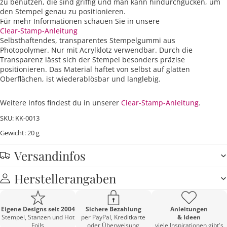
zu benutzen, die sind griffig und man kann hindurchgucken, um
den Stempel genau zu positionieren.
Für mehr Informationen schauen Sie in unsere
Clear-Stamp-Anleitung
Selbsthaftendes, transparentes Stempelgummi aus
Photopolymer. Nur mit Acrylklotz verwendbar. Durch die
Transparenz lässt sich der Stempel besonders präzise
positionieren. Das Material haftet von selbst auf glatten
Oberflächen, ist wiederablösbar und langlebig.
Weitere Infos findest du in unserer
Clear-Stamp-Anleitung
.
SKU: KK-0013
Gewicht: 20 g
Versandinfos
Herstellerangaben
Eigene Designs seit 2004
Sichere Bezahlung
Anleitungen
Stempel, Stanzen und Hot
per PayPal, Kreditkarte
& Ideen
Foils
oder Überweisung
viele Inspirationen gibt's