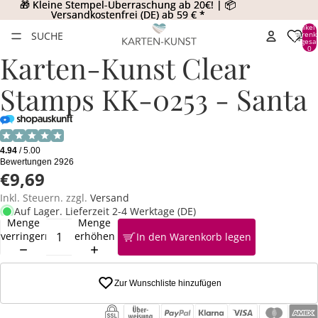
🎁 Kleine Stempel-Überraschung ab 20€! | 📦
🎁 Kleine Stempel-Überraschung ab 20€! | 📦
Versandkostenfrei (DE) ab 59 € *
Versandkostenfrei (DE) ab 59 € *
Artikel
SUCHE
Warenk
insgesa
0
Karten-Kunst Clear
Stamps KK-0253 - Santa
€9,69
Inkl. Steuern. zzgl.
Versand
Auf Lager. Lieferzeit 2-4 Werktage (DE)
Menge
Menge
verringern
erhöhen
In den Warenkorb legen
Zur Wunschliste hinzufügen