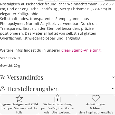
Nostalgisch aussehender freundlicher Weihnachtsmann (6,2 x 6,7
cm) und der englische Schriftzug „Merry Christmas“ (6 x 4 cm) in
eleganter Kalligraphie.
Selbsthaftendes, transparentes Stempelgummi aus
Photopolymer. Nur mit Acrylklotz verwendbar. Durch die
Transparenz lässt sich der Stempel besonders präzise
positionieren. Das Material haftet von selbst auf glatten
Oberflächen, ist wiederablösbar und langlebig.
Weitere Infos findest du in unserer
Clear-Stamp-Anleitung
.
SKU: KK-0253
Gewicht: 20 g
Versandinfos
Herstellerangaben
Eigene Designs seit 2004
Sichere Bezahlung
Anleitungen
Stempel, Stanzen und Hot
per PayPal, Kreditkarte
& Ideen
Foils
oder Überweisung
viele Inspirationen gibt's